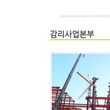
Hwa Seong Engineering Consultants Co.
감리사업본부